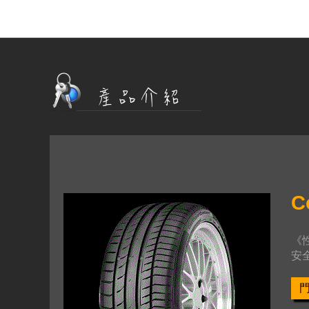
C
《
安