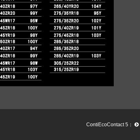
ContiEcoContact 5：