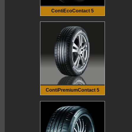
ContiEcoContact 5
ContiPremiumContact 5